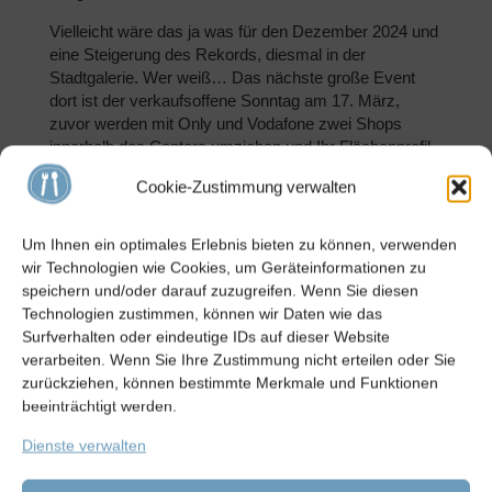
Vielleicht wäre das ja was für den Dezember 2024 und
eine Steigerung des Rekords, diesmal in der
Stadtgalerie. Wer weiß… Das nächste große Event
dort ist der verkaufsoffene Sonntag am 17. März,
zuvor werden mit Only und Vodafone zwei Shops
innerhalb des Centers umziehen und Ihr Flächenprofil
optimieren. Für den Sommer ist dann eine Kooperation
Cookie-Zustimmung verwalten
der Stadtgalerie mit dem 1. FC Schweinfurt 05
angedacht.
Um Ihnen ein optimales Erlebnis bieten zu können, verwenden
Schon am 13. Februar wird Centermanagerin Songül
wir Technologien wie Cookies, um Geräteinformationen zu
Aksu vermutlich wieder die Schweinfurter Kindertafel
speichern und/oder darauf zuzugreifen. Wenn Sie diesen
unterstützen. Von Stefan Labus wurde sie eingeladen,
Technologien zustimmen, können wir Daten wie das
um beim großen Faschingsumzug in der Innenstadt
Surfverhalten oder eindeutige IDs auf dieser Website
auf dem Kindertafel-Wagen mitzufahren.
verarbeiten. Wenn Sie Ihre Zustimmung nicht erteilen oder Sie
zurückziehen, können bestimmte Merkmale und Funktionen
beeinträchtigt werden.
Dienste verwalten