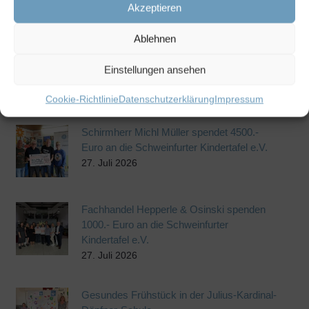
Akzeptieren
Weitere Beiträge
Ablehnen
Spendenübergabe XXXLutz heute am
Baggersee für Schweinfurter Kindertafel
Einstellungen ansehen
e.V.
27. Juli 2026
Cookie-Richtlinie
Datenschutzerklärung
Impressum
Schirmherr Michl Müller spendet 4500.-
Euro an die Schweinfurter Kindertafel e.V.
27. Juli 2026
Fachhandel Hepperle & Osinski spenden
1000.- Euro an die Schweinfurter
Kindertafel e.V.
27. Juli 2026
Gesundes Frühstück in der Julius-Kardinal-