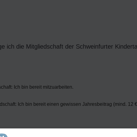
e ich die Mitgliedschaft der Schweinfurter Kindertaf
chaft: Ich bin bereit mitzuarbeiten.
dschaft: Ich bin bereit einen gewissen Jahresbeitrag (mind. 12 €