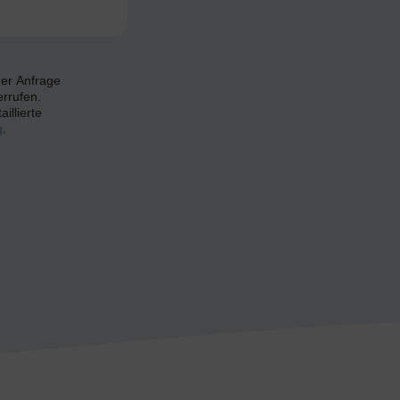
ner Anfrage
errufen.
illierte
g
.