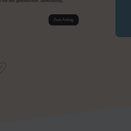
ie bereiten Pausenbrote für Kinder zu und verteilen
ben in unserer Suppenküche ein warmes Mittagessen
er zahlen nur den gewünschten Jahresbeitrag.
Zum Antrag