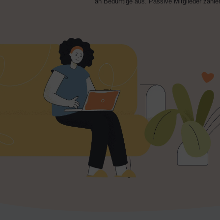
Kindertafel e. V. mit Ihrer Arbeit. S
diese in den Schulen. Oder Sie ge
an Bedürftige aus. Passive Mitglied