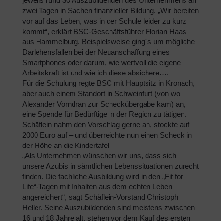
jeweils rund 30 Auszubildenden des Unternehmens an
zwei Tagen in Sachen finanzieller Bildung. „Wir bereiten
vor auf das Leben, was in der Schule leider zu kurz
kommt“, erklärt BSC-Geschäftsführer Florian Haas
aus Hammelburg. Beispielsweise ging´s um mögliche
Darlehensfallen bei der Neuanschaffung eines
Smartphones oder darum, wie wertvoll die eigene
Arbeitskraft ist und wie ich diese absichere….
Für die Schulung regte BSC mit Hauptsitz in Kronach,
aber auch einem Standort in Schweinfurt (von wo
Alexander Vorndran zur Scheckübergabe kam) an,
eine Spende für Bedürftige in der Region zu tätigen.
Schäflein nahm den Vorschlag gerne an, stockte auf
2000 Euro auf – und überreichte nun einen Scheck in
der Höhe an die Kindertafel.
„Als Unternehmen wünschen wir uns, dass sich
unsere Azubis in sämtlichen Lebenssituationen zurecht
finden. Die fachliche Ausbildung wird in den „Fit for
Life“-Tagen mit Inhalten aus dem echten Leben
angereichert“, sagt Schäflein-Vorstand Christoph
Heller. Seine Auszubildenden sind meistens zwischen
16 und 18 Jahre alt, stehen vor dem Kauf des ersten