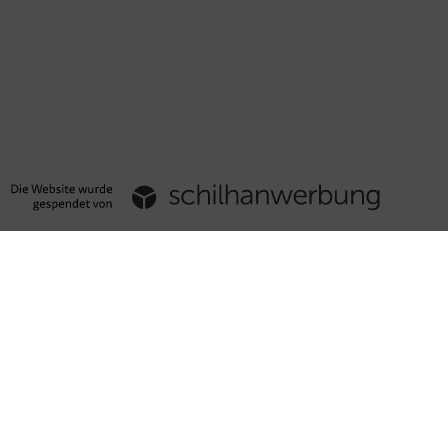
um
utz