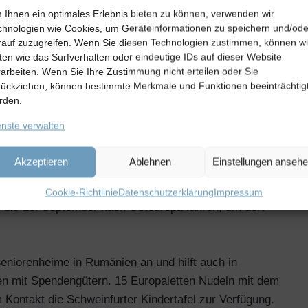
n der Kolpingsfamilie Stadtlauringen und Stefan Labus,
 Ihnen ein optimales Erlebnis bieten zu können, verwenden wir
chnologien wie Cookies, um Geräteinformationen zu speichern und/ode
rauf zuzugreifen. Wenn Sie diesen Technologien zustimmen, können wi
ten wie das Surfverhalten oder eindeutige IDs auf dieser Website
rarbeiten. Wenn Sie Ihre Zustimmung nicht erteilen oder Sie
 Kolpingsfamilie Stadtlauringen
rückziehen, können bestimmte Merkmale und Funktionen beeinträchtig
rden.
ertafel und der Firma Pabst
enste verwalten
deln
Akzeptieren
Ablehnen
Einstellungen anseh
 Am Donnerstagmorgen, den 7. September, holte
rma Pabst in Gochsheim eingelagerten Nudelpakate ab,
Cookie-Richtlinie
Datenschutzerklärung
Impressum
. bis 23. September nach Osteuropa fahren, um dort
 Seniorenheime in Rumänien an und hilft auch in
en mit Spendengütern. 15 Europaletten Nudeln mit dem
 Kontakt die Schweinfurter Kindertafel zur Verfügung.