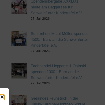
Spendenübergabe XXXLutz
heute am Baggersee für
Schweinfurter Kindertafel e.V.
27. Juli 2026
Schirmherr Michl Müller spendet
4500.- Euro an die Schweinfurter
Kindertafel e.V.
27. Juli 2026
Fachhandel Hepperle & Osinski
spenden 1000.- Euro an die
Schweinfurter Kindertafel e.V.
27. Juli 2026
Gesundes Frühstück in der
Julius-Kardinal-Döpfner-Schule