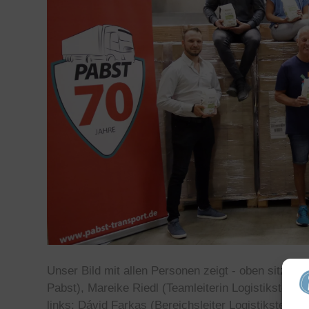
Unser Bild mit allen Personen zeigt - oben sitzend 
Pabst), Mareike Riedl (Teamleiterin Logistiksteueru
links: Dávid Farkas (Bereichsleiter Logistiksteueru