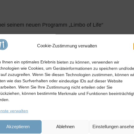
 bei seinem neuen Programm „Limbo of Life“
Cookie-Zustimmung verwalten
 besucht der aus Garitz bei Bad Kissingen
rtafel. Als ihr Schirmherr sammelt er auf der
 Ihnen ein optimales Erlebnis bieten zu können, verwenden wir
bezeichnete Kindertafel-Vorstand Stefan Labus
chnologien wie Cookies, um Geräteinformationen zu speichern und/ode
rauf zuzugreifen. Wenn Sie diesen Technologien zustimmen, können wi
ten wie das Surfverhalten oder eindeutige IDs auf dieser Website
rarbeiten. Wenn Sie Ihre Zustimmung nicht erteilen oder Sie
 kam einiges an Arbeit zu. Denn der 52 Jahre alte
rückziehen, können bestimmte Merkmale und Funktionen beeinträchtig
volle Spendenbox dabei, sondern auch noch eine
rden.
gsten neun Auftritten seiner neuen Tournee „Limbo
enste verwalten
rt startete, die Müller zwei Mal nach Fürth führte,
 Ansbach. Und im heimischen Bad Kissingen
Akzeptieren
Ablehnen
Einstellungen anseh