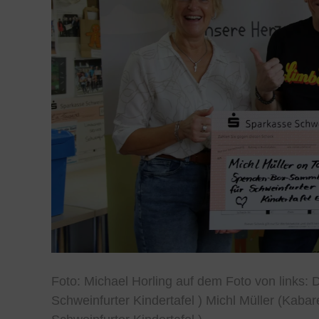
Foto: Michael Horling auf dem Foto von links: 
Schweinfurter Kindertafel ) Michl Müller (Kabar