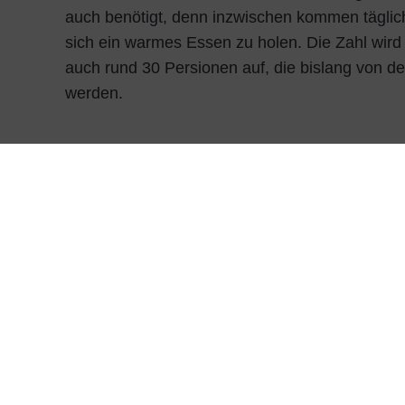
auch benötigt, denn inzwischen kommen tägli
sich ein warmes Essen zu holen. Die Zahl wird 
auch rund 30 Persionen auf, die bislang von d
werden.