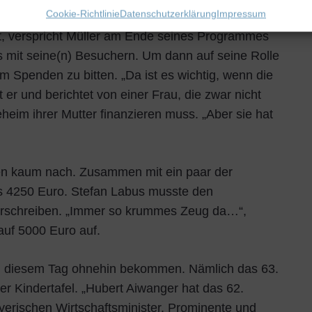
Cookie-Richtlinie
Datenschutzerklärung
Impressum
ist, verspricht Müller am Ende seines Programmes
 mit seine(n) Besuchern. Um dann auf seine Rolle
 Spenden zu bitten. „Da ist es wichtig, wenn die
 er und berichtet von einer Frau, die zwar nicht
geheim ihrer Mutter finanzieren muss. „Aber sie hat
n kaum nach. Zusammen mit ein paar der
s 4250 Euro. Stefan Labus musste den
rschreiben. „Immer so krummes Zeug da…“,
auf 5000 Euro auf.
 an diesem Tag ohnehin bekommen. Nämlich das 63.
er Kindertafel. „Hubert Aiwanger hat das 62.
erischen Wirtschaftsminister. Prominente und