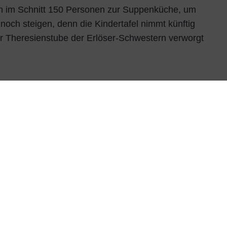
ch im Schnitt 150 Personen zur Suppenküche, um
noch steigen, denn die Kindertafel nimmt künftig
er Theresienstube der Erlöser-Schwestern verworgt