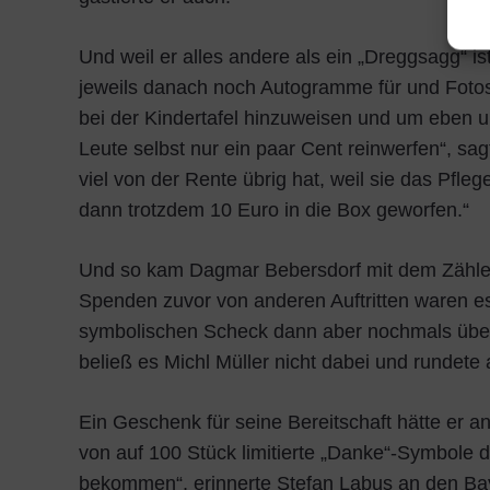
Und weil er alles andere als ein „Dreggsagg“ 
jeweils danach noch Autogramme für und Fotos
bei der Kindertafel hinzuweisen und um eben um
Leute selbst nur ein paar Cent reinwerfen“, sagt
viel von der Rente übrig hat, weil sie das Pfle
dann trotzdem 10 Euro in die Box geworfen.“
Und so kam Dagmar Bebersdorf mit dem Zähle
Spenden zuvor von anderen Auftritten waren e
symbolischen Scheck dann aber nochmals übe
beließ es Michl Müller nicht dabei und rundete 
Ein Geschenk für seine Bereitschaft hätte er
von auf 100 Stück limitierte „Danke“-Symbole d
bekommen“, erinnerte Stefan Labus an den Bay