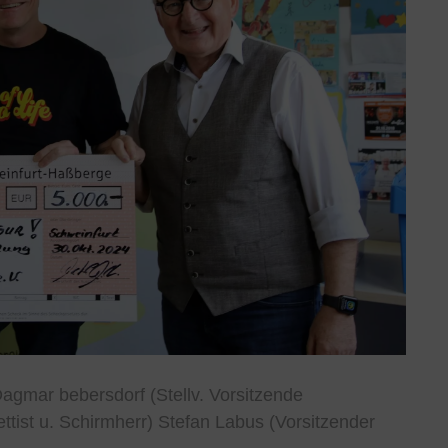
Dagmar bebersdorf (Stellv. Vorsitzende
ettist u. Schirmherr) Stefan Labus (Vorsitzender