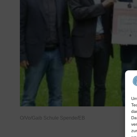
Um
Te
da
O/Vo/Gaib Schule Spende/EB
Da
ve
zu