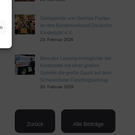
Geldspende von German Packer
an den Bundesverband Deutsche
en
Kindertafel e.V.
23. Februar 2026
Mercator Leasing ermöglichte der
Kindertafel mit einer großen
Spende die große Gaudi auf dem
Schweinfurter Faschingsumzug
20. Februar 2026
Zurück
Alle Beiträge