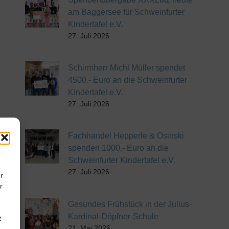
am Baggersee für Schweinfurter
Kindertafel e.V.
27. Juli 2026
Schirmherr Michl Müller spendet
4500.- Euro an die Schweinfurter
Kindertafel e.V.
27. Juli 2026
Fachhandel Hepperle & Osinski
spenden 1000.- Euro an die
Schweinfurter Kindertafel e.V.
27. Juli 2026
r
r
Gesundes Frühstück in der Julius-
Kardinal-Döpfner-Schule
t
21. Mai 2026