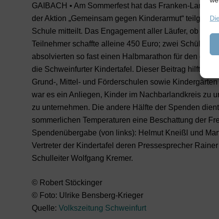
we
GAIBACH • Am Sommerfest hat das Franken-Landschu
der Aktion „Gemeinsam gegen Kinderarmut“ teilgenom
Di
Schule mitteilt. Das Engagement aller Läufer, ob Schül
Teilnehmer schaffte alleine 450 Euro; zwei Schüler 
absolvierten so fast einen Halbmarathon für den guten
die Schweinfurter Kindertafel. Dieser Beitrag hilft, e
Grund-, Mittel- und Förderschulen sowie Kindergärten
war es ein Anliegen, Kinder im Nachbarlandkreis zu 
zu unternehmen. Die andere Hälfte der Spenden dient
sommerlichen Temperaturen eine Beschattung der Freil
Spendenübergabe (von links): Helmut Kneißl und Mar
Vertreter der Kindertafel deren Pressesprecher Raine
Schulleiter Wolfgang Kremer.
© Robert Stöckinger
© Foto: Ulrike Bensberg-Krieger
Quelle:
Volkszeitung Schweinfurt