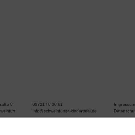
traße 8
09721 / 8 30 61
Impressu
weinfurt
info@schweinfurter-kindertafel.de
Datenschu