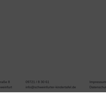
traße 8
09721 / 8 30 61
Impressu
weinfurt
info@schweinfurter-kindertafel.de
Datenschu