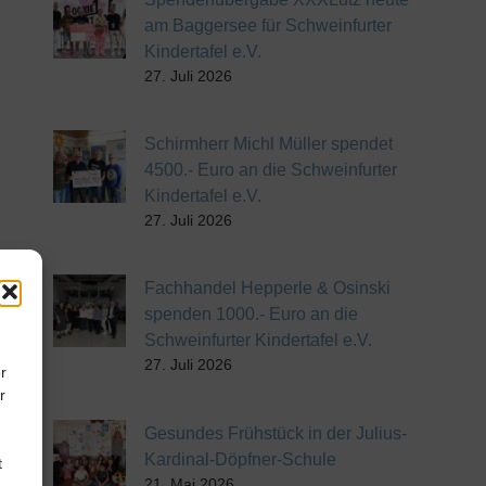
am Baggersee für Schweinfurter
Kindertafel e.V.
27. Juli 2026
Schirmherr Michl Müller spendet
4500.- Euro an die Schweinfurter
Kindertafel e.V.
27. Juli 2026
Fachhandel Hepperle & Osinski
spenden 1000.- Euro an die
Schweinfurter Kindertafel e.V.
27. Juli 2026
r
r
Gesundes Frühstück in der Julius-
Kardinal-Döpfner-Schule
t
21. Mai 2026