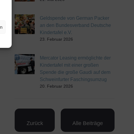
Geldspende von German Packer
an den Bundesverband Deutsche
en
Kindertafel e.V.
23. Februar 2026
Mercator Leasing ermöglichte der
Kindertafel mit einer großen
Spende die große Gaudi auf dem
Schweinfurter Faschingsumzug
20. Februar 2026
Zurück
Alle Beiträge