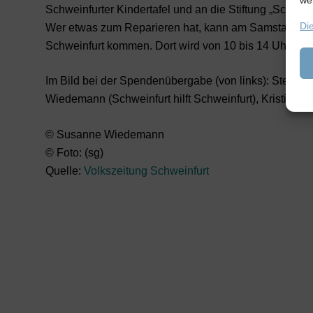
we
Schweinfurter Kindertafel und an die Stiftung „Schwein
Di
Wer etwas zum Reparieren hat, kann am Samstag, 21, 
Schweinfurt kommen. Dort wird von 10 bis 14 Uhr geh
Im Bild bei der Spendenübergabe (von links): Stefan 
Wiedemann (Schweinfurt hilft Schweinfurt), Kristina S
© Susanne Wiedemann
© Foto: (sg)
Quelle:
Volkszeitung Schweinfurt