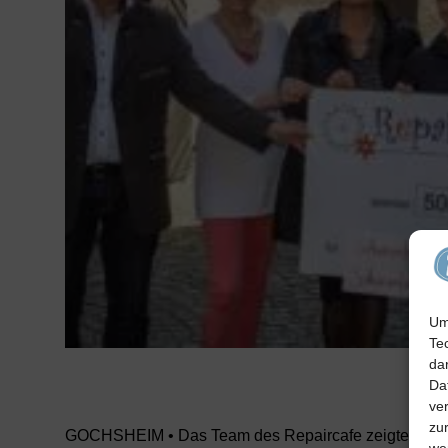
Um
Te
da
Da
ve
zu
GOCHSHEIM • Das Team des Repaircafe zeigte sich w