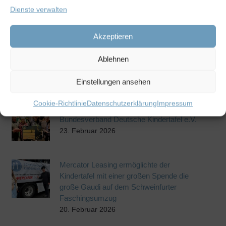
Dienste verwalten
Kindertafel e.V.
27. Juli 2026
Akzeptieren
Gesundes Frühstück in der Julius-Kardinal-
Ablehnen
Döpfner-Schule
21. Mai 2026
Einstellungen ansehen
Cookie-Richtlinie
Datenschutzerklärung
Impressum
Geldspende von German Packer an den
Bundesverband Deutsche Kindertafel e.V.
23. Februar 2026
Mercator Leasing ermöglichte der
Kindertafel mit einer großen Spende die
große Gaudi auf dem Schweinfurter
Faschingsumzug
20. Februar 2026