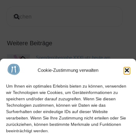
Weitere Beiträge
Spendenübergabe XXXLutz heute am
Baggersee für Schweinfurter Kindertafel
Cookie-Zustimmung verwalten
e.V.
27. Juli 2026
Um Ihnen ein optimales Erlebnis bieten zu können, verwenden
wir Technologien wie Cookies, um Geräteinformationen zu
Schirmherr Michl Müller spendet 4500.-
speichern und/oder darauf zuzugreifen. Wenn Sie diesen
Euro an die Schweinfurter Kindertafel e.V.
Technologien zustimmen, können wir Daten wie das
27. Juli 2026
Surfverhalten oder eindeutige IDs auf dieser Website
verarbeiten. Wenn Sie Ihre Zustimmung nicht erteilen oder Sie
zurückziehen, können bestimmte Merkmale und Funktionen
Fachhandel Hepperle & Osinski spenden
beeinträchtigt werden.
1000.- Euro an die Schweinfurter