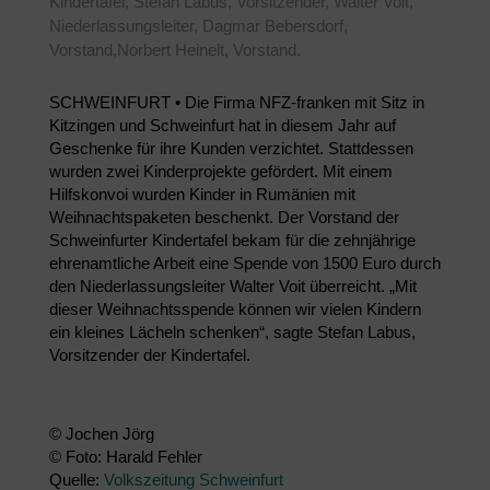
Kindertafel, Stefan Labus, Vorsitzender, Walter Voit,
Niederlassungsleiter, Dagmar Bebersdorf,
Vorstand,Norbert Heinelt, Vorstand.
SCHWEINFURT • Die Firma NFZ-franken mit Sitz in
Kitzingen und Schweinfurt hat in diesem Jahr auf
Geschenke für ihre Kunden verzichtet. Stattdessen
wurden zwei Kinderprojekte gefördert. Mit einem
Hilfskonvoi wurden Kinder in Rumänien mit
Weihnachtspaketen beschenkt. Der Vorstand der
Schweinfurter Kindertafel bekam für die zehnjährige
ehrenamtliche Arbeit eine Spende von 1500 Euro durch
den Niederlassungsleiter Walter Voit überreicht. „Mit
dieser Weihnachtsspende können wir vielen Kindern
ein kleines Lächeln schenken“, sagte Stefan Labus,
Vorsitzender der Kindertafel.
© Jochen Jörg
© Foto: Harald Fehler
Quelle:
Volkszeitung Schweinfurt