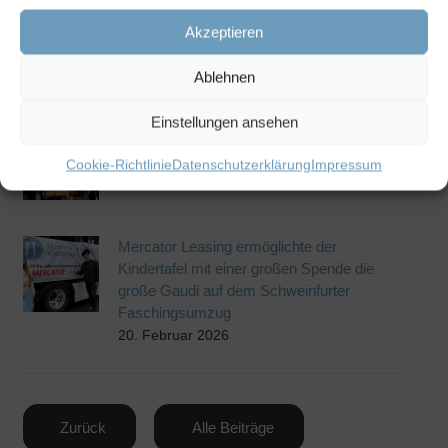
Gesundes Frühstück in der Julius-Kardinal-
Akzeptieren
Döpfner-Schule
21. Mai 2026
Ablehnen
Einstellungen ansehen
Geldspende von German Packer an den
Bundesverband Deutsche Kindertafel e.V.
Cookie-Richtlinie
Datenschutzerklärung
Impressum
23. Februar 2026
Mercator Leasing ermöglichte der
Kindertafel mit einer großen Spende die
große Gaudi auf dem Schweinfurter
Faschingsumzug
20. Februar 2026
Zurück
Alle Beiträge