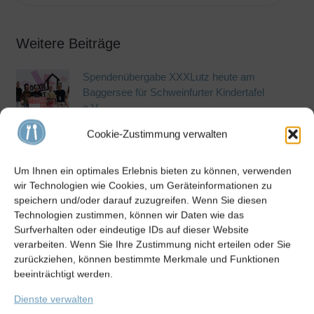
Weitere Beiträge
Spendenübergabe XXXLutz heute am
Baggersee für Schweinfurter Kindertafel
e.V.
27. Juli 2026
Cookie-Zustimmung verwalten
Schirmherr Michl Müller spendet 4500.-
Um Ihnen ein optimales Erlebnis bieten zu können, verwenden
Euro an die Schweinfurter Kindertafel e.V.
wir Technologien wie Cookies, um Geräteinformationen zu
27. Juli 2026
speichern und/oder darauf zuzugreifen. Wenn Sie diesen
Technologien zustimmen, können wir Daten wie das
Surfverhalten oder eindeutige IDs auf dieser Website
Fachhandel Hepperle & Osinski spenden
verarbeiten. Wenn Sie Ihre Zustimmung nicht erteilen oder Sie
1000.- Euro an die Schweinfurter
zurückziehen, können bestimmte Merkmale und Funktionen
Kindertafel e.V.
beeinträchtigt werden.
27. Juli 2026
Dienste verwalten