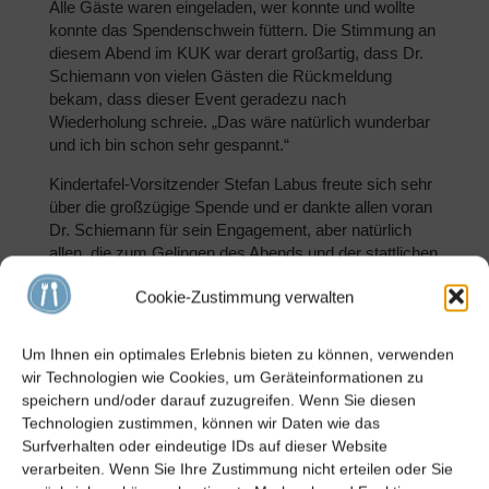
Alle Gäste waren eingeladen, wer konnte und wollte
konnte das Spendenschwein füttern. Die Stimmung an
diesem Abend im KUK war derart großartig, dass Dr.
Schiemann von vielen Gästen die Rückmeldung
bekam, dass dieser Event geradezu nach
Wiederholung schreie. „Das wäre natürlich wunderbar
und ich bin schon sehr gespannt.“
Kindertafel-Vorsitzender Stefan Labus freute sich sehr
über die großzügige Spende und er dankte allen voran
Dr. Schiemann für sein Engagement, aber natürlich
allen, die zum Gelingen des Abends und der stattlichen
Spendensumme beigetragen hätten. „Die Kindertafel
Cookie-Zustimmung verwalten
finanziert sich ausschließlich über Spenden, daher ist
alles sehr willkommen, was hilft, Kindern und
Menschen, die nicht auf der Sonnenseite des Lebens
Um Ihnen ein optimales Erlebnis bieten zu können, verwenden
zu stehen, zu helfen.“ Es sei wunderbar, mit welch
wir Technologien wie Cookies, um Geräteinformationen zu
tollen Ideen Menschen sich einsetzten, damit es
speichern und/oder darauf zuzugreifen. Wenn Sie diesen
anderen etwas besser gehe.
Technologien zustimmen, können wir Daten wie das
Surfverhalten oder eindeutige IDs auf dieser Website
Labus erläuterte abschließend die unterschiedlichen
verarbeiten. Wenn Sie Ihre Zustimmung nicht erteilen oder Sie
Projekte der Schweinfurter Kindertafel, zu denen nicht