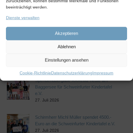
zurückziehen, können bestimmte Merkmale und Funktionen
nur das gesunde Frühstück für Kinder zählt, sondern
beeinträchtigt werden.
auch der Gabenzaun, die Suppenküche und ganz neu
die Aktion Weihnachtshaus, bei der bedürftige Kinder
Dienste verwalten
einen Herzenswunsch erfüllt bekommen.
Akzeptieren
Ablehnen
Einstellungen ansehen
Weitere Beiträge
Cookie-Richtlinie
Datenschutzerklärung
Impressum
Spendenübergabe XXXLutz heute am
Baggersee für Schweinfurter Kindertafel
e.V.
27. Juli 2026
Schirmherr Michl Müller spendet 4500.-
Euro an die Schweinfurter Kindertafel e.V.
27. Juli 2026