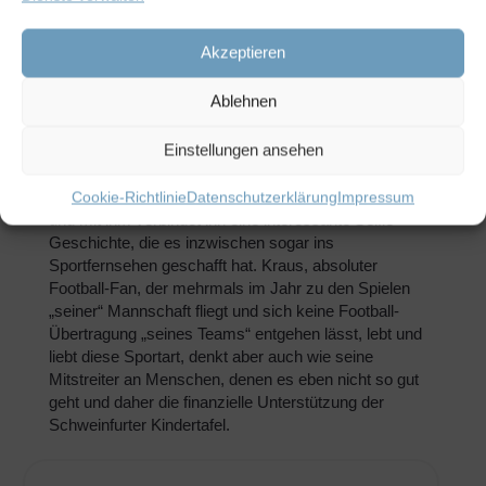
einer Reibe zerlegt wird. Die Aussage ist ja eindeutig“,
lacht Kraus, der hinzufügt, dass „die Packers“ der
Akzeptieren
einzige Football-Verein in den USA seien, der den Fans
und nicht einem einzigen Besitzer gehöre.
Ablehnen
Der Quarterback, dessen original unterschriebenes
Einstellungen ansehen
Trikot mit der Nummer 12 Kraus nicht nur bei der
Spendenscheck-Überreichung sichtlich stolz trägt,
Cookie-Richtlinie
Datenschutzerklärung
Impressum
heißt Aaron Rodgers. Ihn kennt er seit einigen Jahren
und mit ihm verbindet ihn eine interessante Selfie-
Geschichte, die es inzwischen sogar ins
Sportfernsehen geschafft hat. Kraus, absoluter
Football-Fan, der mehrmals im Jahr zu den Spielen
„seiner“ Mannschaft fliegt und sich keine Football-
Übertragung „seines Teams“ entgehen lässt, lebt und
liebt diese Sportart, denkt aber auch wie seine
Mitstreiter an Menschen, denen es eben nicht so gut
geht und daher die finanzielle Unterstützung der
Schweinfurter Kindertafel.