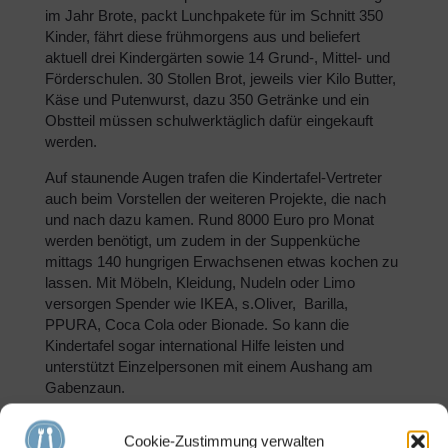
im Jahr Brote, packt Lunchpakete für im Schnitt 350
Kinder, fährt diese frühmorgens aus und beliefert
aktuell drei Kindergärten sowie 14 Grund-, Mittel- und
Förderschulen. 30 Stollen Brot, jeweils vier Kilo Butter,
Käse und Putenwurst, dazu 350 Getränke und ein
Obstteil müssen schulwerktäglich dafür eingekauft
werden.
Auf staunende Augen trafen die Kindertafel-Vertreter
auch beim Vorstellen der weiteren Projekte, die nach
und nach dazu kamen. Rund 8000 Euro pro Monat
werden benötigt, um zudem in der Suppenküche
mittags 140 hungrigen Erwachsenen etwas kochen zu
lassen. Mit Möbeln, Kleidung, Nudeln oder Limo
versorgen Spender wie IKEA, s.Oliver, Barilla,
PPURA, Coca Cola oder Bionade. So kann die
Kindertafel sogar international Hilfe leisten und
unterstützt Einzelpersonen mit einem Aushang am
Gabenzaun.
4500 ehrenamtliche Stunden pro Jahr leisten die rund
Cookie-Zustimmung verwalten
20 Mitarbeiter. Trotzdem oder vielleicht gerade deshalb