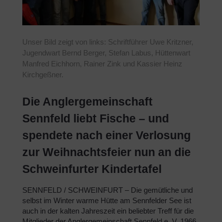
Unser Bild zeigt von links: Schriftführer Uwe Kritzner,
Jugendwart Bernd Berger, Stefan Labus, Hüttenwart
Manfred Eichhorn, Rainer Zink und Kassier Heinz
Kirchgeßner.
Die Anglergemeinschaft
Sennfeld liebt Fische – und
spendete nach einer Verlosung
zur Weihnachtsfeier nun an die
Schweinfurter Kindertafel
SENNFELD / SCHWEINFURT – Die gemütliche und
selbst im Winter warme Hütte am Sennfelder See ist
auch in der kalten Jahreszeit ein beliebter Treff für die
Mitglieder der Anglergemeinschaft Sennfeld e. V. 1966.