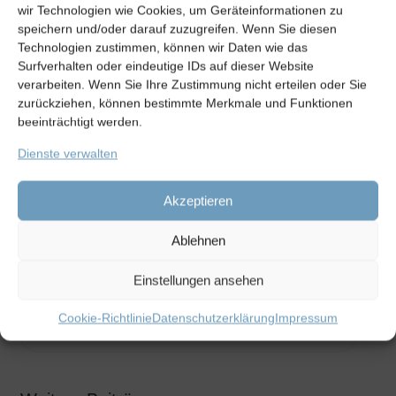
wir Technologien wie Cookies, um Geräteinformationen zu
Bei der Schweinfurter Kindertafel engagiert sich Kraus
speichern und/oder darauf zuzugreifen. Wenn Sie diesen
nun auch noch ehrenamtlich als Ausfahrer für
Technologien zustimmen, können wir Daten wie das
Frühstückspakete. Vor seinem Zuhause im
Surfverhalten oder eindeutige IDs auf dieser Website
Gochsheimer Ortskern erkennt man schon am Tor,
verarbeiten. Wenn Sie Ihre Zustimmung nicht erteilen oder Sie
dass er Football-Fan der Green Bay Packers ist. Vor
zurückziehen, können bestimmte Merkmale und Funktionen
einiger Zeit klingelte bei ihm ein älterer Mann und
beeinträchtigt werden.
verwies auf seinen in Volkach wohnenden
Dienste verwalten
Schwiegersohn. Der ist auch Fan – und er hatte am
nächsten Tag Geburtstag. Als Geschenk bekam er die
Augen verbunden, wurde in den Heiligen Raum
Akzeptieren
geführt, in dem alles in den Farben Dunkelgrün und
Gold gehalten und mit Logos, Bildern und Souveniers
Ablehnen
der Packers versehen ist. Strahlende Augen waren
natürlich die Folge…
Einstellungen ansehen
Cookie-Richtlinie
Datenschutzerklärung
Impressum