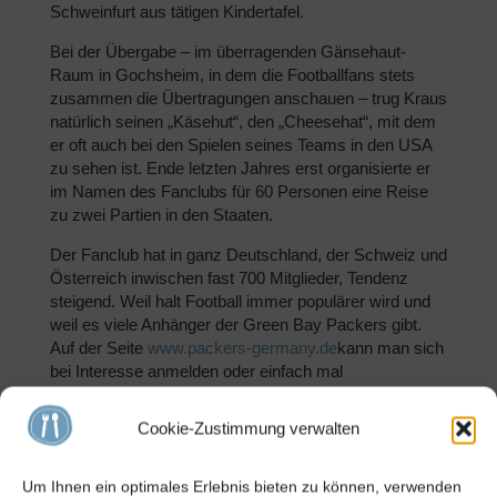
Schweinfurt aus tätigen Kindertafel.
Bei der Übergabe – im überragenden Gänsehaut-
Raum in Gochsheim, in dem die Footballfans stets
zusammen die Übertragungen anschauen – trug Kraus
natürlich seinen „Käsehut“, den „Cheesehat“, mit dem
er oft auch bei den Spielen seines Teams in den USA
zu sehen ist. Ende letzten Jahres erst organisierte er
im Namen des Fanclubs für 60 Personen eine Reise
zu zwei Partien in den Staaten.
Der Fanclub hat in ganz Deutschland, der Schweiz und
Österreich inwischen fast 700 Mitglieder, Tendenz
steigend. Weil halt Football immer populärer wird und
weil es viele Anhänger der Green Bay Packers gibt.
Auf der Seite
www.packers-germany.de
kann man sich
bei Interesse anmelden oder einfach mal
reinschnuppern. „Das Autorenteam sind das Herz und
die Seele, sie machen einen tollen Job“, verweist
Cookie-Zustimmung verwalten
Matthias Kraus auf immer wieder Online-Aktionen wie
regelmäßige Podcasts, was dem Fanclub den Zulauf
Um Ihnen ein optimales Erlebnis bieten zu können, verwenden
bringt.