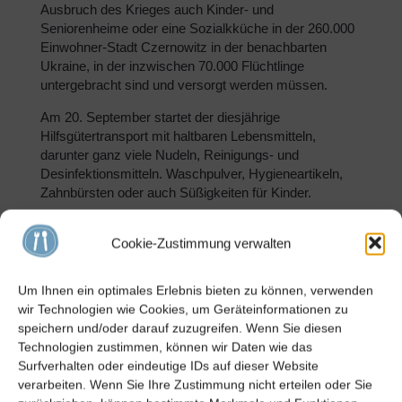
Ausbruch des Krieges auch Kinder- und
Seniorenheime oder eine Sozialkküche in der 260.000
Einwohner-Stadt Czernowitz in der benachbarten
Ukraine, in der inzwischen 70.000 Flüchtlinge
untergebracht sind und versorgt werden müssen.
Am 20. September startet der diesjährige
Hilfsgütertransport mit haltbaren Lebensmitteln,
darunter ganz viele Nudeln, Reinigungs- und
Desinfektionsmitteln. Waschpulver, Hygieneartikeln,
Zahnbürsten oder auch Süßigkeiten für Kinder.
Die Stadtlauringer sind mit Kleinbus und Anhänger
Cookie-Zustimmung verwalten
sowie 40 Tonner-Lkw mit acht Ehrenamtlichen
unterwegs und bringen diese Sachspenden an ihre
Bestimmungsorte in Rumänien mit seiner
Um Ihnen ein optimales Erlebnis bieten zu können, verwenden
ausgeprägten Kluft zwischen Arm und Reich. Von dort
wir Technologien wie Cookies, um Geräteinformationen zu
werden die Teile der Hilfsgüter auch in die Ukraine
speichern und/oder darauf zuzugreifen. Wenn Sie diesen
weiter geleitet. Seit 2022 sind heuer bereits zum
Technologien zustimmen, können wir Daten wie das
vierten Mal ganz viele Nudelprodukte von PPURA an
Surfverhalten oder eindeutige IDs auf dieser Website
Bord, gespendet über die Kindertafel. Über 15 Tonnen
verarbeiten. Wenn Sie Ihre Zustimmung nicht erteilen oder Sie
Nudeln waren es in den ersten drei Jahren.