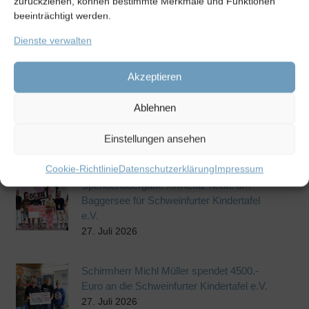
zurückziehen, können bestimmte Merkmale und Funktionen
beeinträchtigt werden.
Nun sind es so viele Kisten wie bisher noch nie. Wir
freuen uns wenn wir anderen Menschen, denen es
Dienste verwalten
nicht so gut geht helfen können, so Labus.
Akzeptieren
Ablehnen
Einstellungen ansehen
Weitere Beiträge
Cookie-Richtlinie
Datenschutzerklärung
Impressum
Spendenübergabe XXXLutz heute am
Baggersee für Schweinfurter Kindertafel
e.V.
27. Juli 2026
Schirmherr Michl Müller spendet 4500.-
Euro an die Schweinfurter Kindertafel e.V.
27. Juli 2026