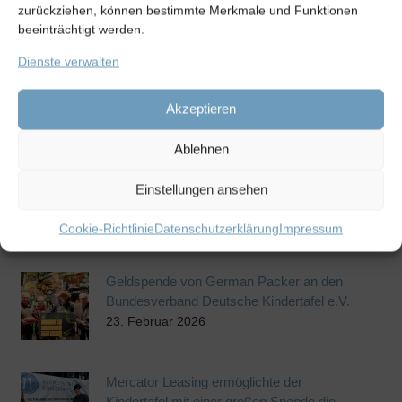
27. Juli 2026
zurückziehen, können bestimmte Merkmale und Funktionen
beeinträchtigt werden.
Dienste verwalten
Fachhandel Hepperle & Osinski spenden
1000.- Euro an die Schweinfurter
Kindertafel e.V.
Akzeptieren
27. Juli 2026
Ablehnen
Gesundes Frühstück in der Julius-Kardinal-
Einstellungen ansehen
Döpfner-Schule
21. Mai 2026
Cookie-Richtlinie
Datenschutzerklärung
Impressum
Geldspende von German Packer an den
Bundesverband Deutsche Kindertafel e.V.
23. Februar 2026
Mercator Leasing ermöglichte der
Kindertafel mit einer großen Spende die