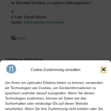
im Einzelfall Kontakte zu anderen Hilfsangeboten.“
©
© Foto: Daniel Wiener
Quelle:
Volkszeitung Schweinfurt
Weitere Beiträge
Cookie-Zustimmung verwalten
Spendenübergabe XXXLutz heute am
Baggersee für Schweinfurter Kindertafel
e.V.
Um Ihnen ein optimales Erlebnis bieten zu können, verwenden
wir Technologien wie Cookies, um Geräteinformationen zu
27. Juli 2026
speichern und/oder darauf zuzugreifen. Wenn Sie diesen
Technologien zustimmen, können wir Daten wie das
Schirmherr Michl Müller spendet 4500.-
Surfverhalten oder eindeutige IDs auf dieser Website
Euro an die Schweinfurter Kindertafel e.V.
verarbeiten. Wenn Sie Ihre Zustimmung nicht erteilen oder Sie